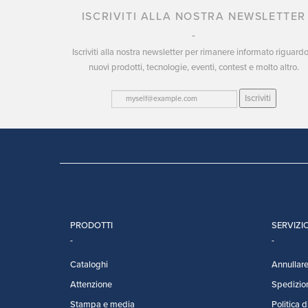
ISCRIVITI ALLA NOSTRA NEWSLETTER
Iscriviti alla nostra newsletter per rimanere informato riguard
nuovi prodotti, tecnologie, eventi, contest e molto altro.
Iscriviti
PRODOTTI
SERVIZIO
Cataloghi
Annullare 
Attenzione
Spedizio
Stampa e media
Politica d