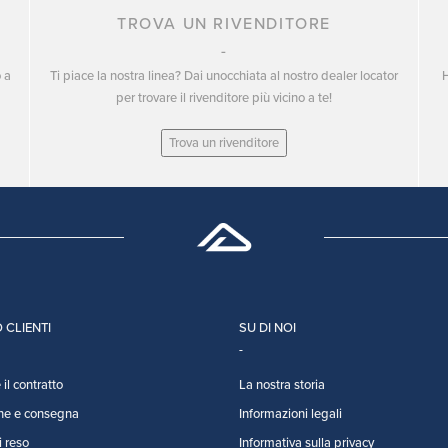
TROVA UN RIVENDITORE
o a
Ti piace la nostra linea? Dai unocchiata al nostro dealer locator
H
per trovare il rivenditore più vicino a te!
Trova un rivenditore
 CLIENTI
SU DI NOI
il contratto
La nostra storia
ne e consegna
Informazioni legali
i reso
Informativa sulla privacy