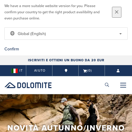
We have a more suitable website version for you. Please
confirm your country to get the right product availibility and
even purchase online.
Global (English)
Confirm
ISCRIVITI E OTTIENI UN BUONO DA 20 EUR
IT
AIUTO
(0)
NOVITÀ AUTUNNO/INVERNO