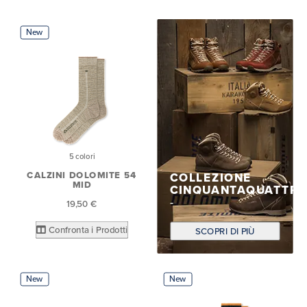
New
5 colori
CALZINI DOLOMITE 54
COLLEZIONE
MID
CINQUANTAQUATTR
19,50 €
Confronta i Prodotti
SCOPRI DI PIÙ
New
New