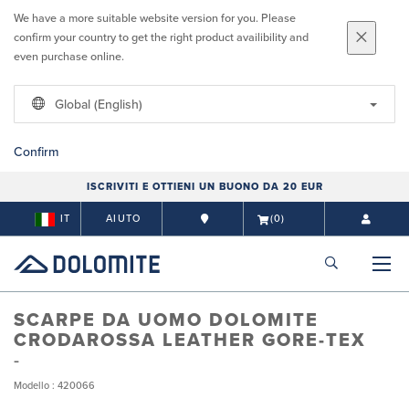
We have a more suitable website version for you. Please
confirm your country to get the right product availibility and
even purchase online.
Global (English)
Confirm
ISCRIVITI E OTTIENI UN BUONO DA 20 EUR
IT
AIUTO
(0)
SCARPE DA UOMO DOLOMITE
CRODAROSSA LEATHER GORE-TEX
Modello : 420066