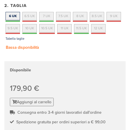
2. TAGLIA
6 UK
6.5 UK
7 UK
7.5 UK
8 UK
8.5 UK
9 UK
9.5 UK
10 UK
10.5 UK
11 UK
11.5 UK
12 UK
Tabella taglie
Bassa disponibilità
Disponibile
179,90 €
Aggiungi al carrello
Consegna entro 3-4 giorni lavorativi dall'ordine
Spedizione gratuita per ordini superiori a € 99,00