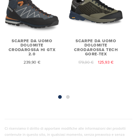
SCARPE DA UOMO
SCARPE DA UOMO
DOLOMITE
DOLOMITE
CRODAROSSA HI GTX
CRODAROSSA TECH
2.0
GORE-TEX
C
239,90 €
179,90 €
125,93 €
Ci riserviamo il diritto di apportare modifiche alle informazioni dei prodotti
contenute in questo sito, in qualsiasi momento, senza preavviso e senza