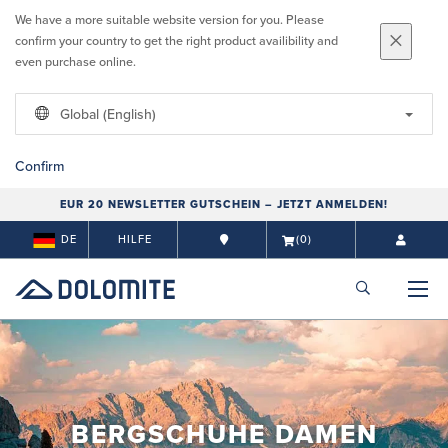
We have a more suitable website version for you. Please
confirm your country to get the right product availibility and
even purchase online.
Global (English)
Confirm
EUR 20 NEWSLETTER GUTSCHEIN – JETZT ANMELDEN!
DE
HILFE
(0)
BERGSCHUHE DAMEN