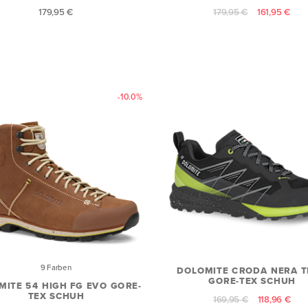
179,95 €
179,95 €
161,95 €
-10.0%
9 Farben
DOLOMITE CRODA NERA 
GORE-TEX SCHUH
MITE 54 HIGH FG EVO GORE-
TEX SCHUH
169,95 €
118,96 €