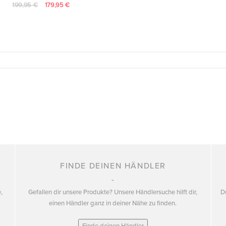
199,95 €
179,95 €
FINDE DEINEN HÄNDLER
,
Gefallen dir unsere Produkte? Unsere Händlersuche hilft dir,
D
einen Händler ganz in deiner Nähe zu finden.
Finde deinen Händler