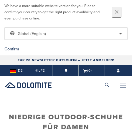
We have a more suitable website version for you. Please
confirm your country to get the right product availibility and
even purchase online.
Global (English)
Confirm
EUR 20 NEWSLETTER GUTSCHEIN – JETZT ANMELDEN!
DE
HILFE
(0)
NIEDRIGE OUTDOOR-SCHUHE
FÜR DAMEN