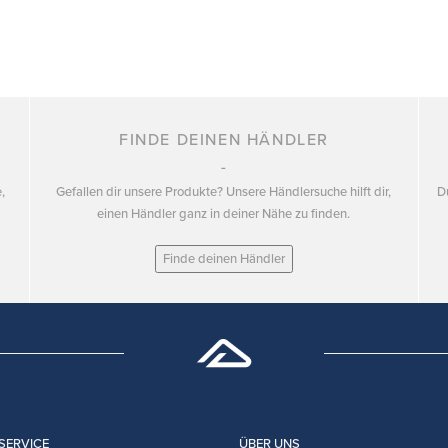
FINDE DEINEN HÄNDLER
,
Gefallen dir unsere Produkte? Unsere Händlersuche hilft dir,
D
einen Händler ganz in deiner Nähe zu finden.
Finde deinen Händler
SERVICE
ÜBER UNS