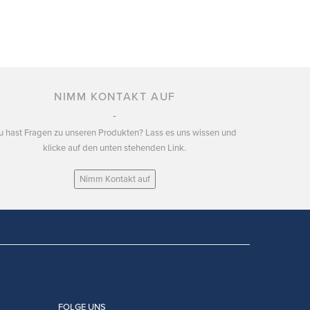
NIMM KONTAKT AUF
u hast Fragen zu unseren Produkten? Lass es uns wissen und
klicke auf den unten stehenden Link.
Nimm Kontakt auf
FOLGE UNS