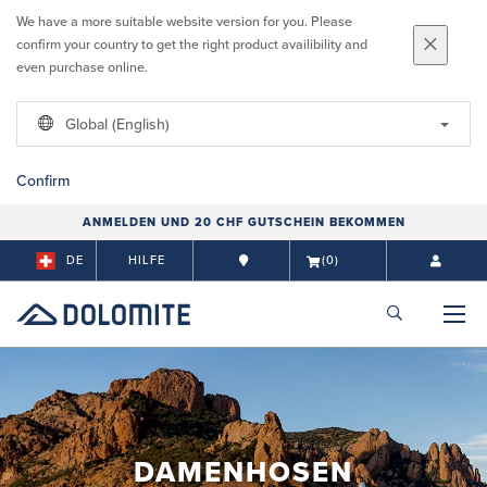
We have a more suitable website version for you. Please
confirm your country to get the right product availibility and
even purchase online.
Global (English)
Confirm
ANMELDEN UND 20 CHF GUTSCHEIN BEKOMMEN
DE
HILFE
(0)
DAMENHOSEN