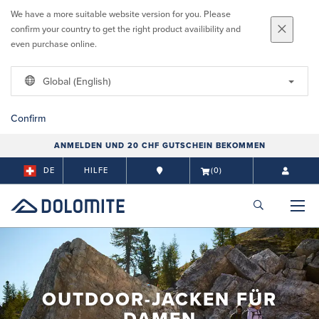
We have a more suitable website version for you. Please
confirm your country to get the right product availibility and
even purchase online.
Global (English)
Confirm
ANMELDEN UND 20 CHF GUTSCHEIN BEKOMMEN
DE
HILFE
(0)
OUTDOOR-JACKEN FÜR