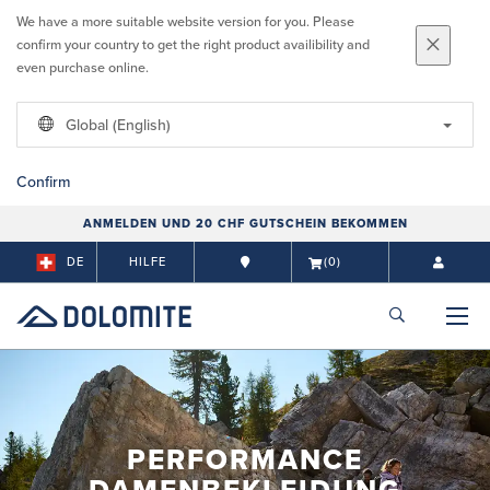
We have a more suitable website version for you. Please
confirm your country to get the right product availibility and
even purchase online.
Global (English)
Confirm
ANMELDEN UND 20 CHF GUTSCHEIN BEKOMMEN
DE
HILFE
(0)
PERFORMANCE