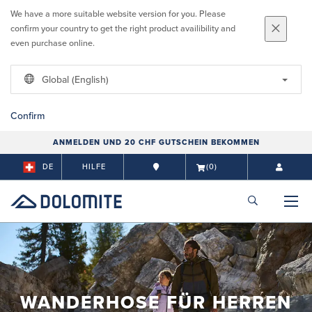
We have a more suitable website version for you. Please
confirm your country to get the right product availibility and
even purchase online.
Global (English)
Confirm
ANMELDEN UND 20 CHF GUTSCHEIN BEKOMMEN
DE
HILFE
(0)
WANDERHOSE FÜR HERREN