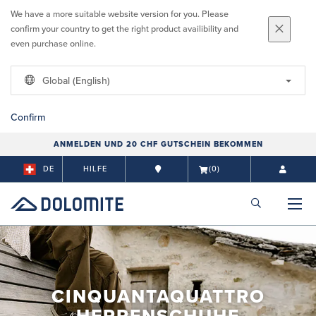
We have a more suitable website version for you. Please
confirm your country to get the right product availibility and
even purchase online.
Global (English)
Confirm
ANMELDEN UND 20 CHF GUTSCHEIN BEKOMMEN
DE
HILFE
(0)
CINQUANTAQUATTRO