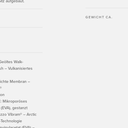
itz aufgebaut.
GEWICHT CA.
eöltes Walk-
h – Vulkanisiertes
ichte Membran –
®
xon
 Mikroporöses
 (EVA), gestanzt
zo Vibram® – Arctic
-Technologie
vinylacetat (EVA) –