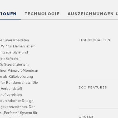
TIONEN
TECHNOLOGIE
AUSZEICHNUNGEN 
ner überarbeiteten
EIGENSCHAFTEN
 WP für Damen ist ein
hung aus Style und
den kältesten
WG-zertifiziertem,
 einer Primaloft-Membran
e als Kälteisolierung
 für Rundumschutz. Die
ECO-FEATURES
 Verbundstoff-
 auf vereisten
 durchdachte Design,
 gekennzeichnet. Der
 „Perfecta“-System für
GRÖSSE