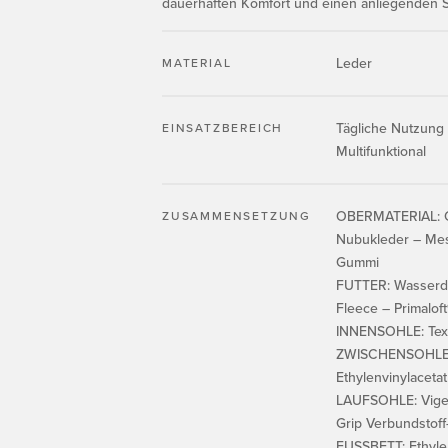
dauerhaften Komfort und einen anliegenden S
Leder
MATERIAL
Tägliche Nutzung
EINSATZBEREICH
Multifunktional
OBERMATERIAL: G
ZUSAMMENSETZUNG
Nubukleder – Mes
Gummi
FUTTER: Wasserd
Fleece – Primaloft
INNENSOHLE: Te
ZWISCHENSOHLE:
Ethylenvinylacetat
LAUFSOHLE: Vigez
Grip Verbundstoff
FUSSBETT: Ethylen