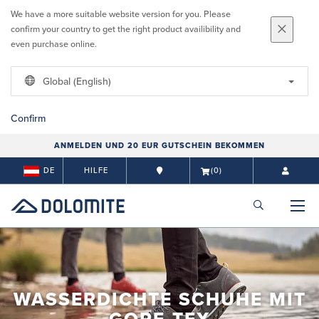
We have a more suitable website version for you. Please
confirm your country to get the right product availibility and
even purchase online.
Global (English)
Confirm
ANMELDEN UND 20 EUR GUTSCHEIN BEKOMMEN
DE
HILFE
(0)
WASSERDICHTE SCHUHE MIT