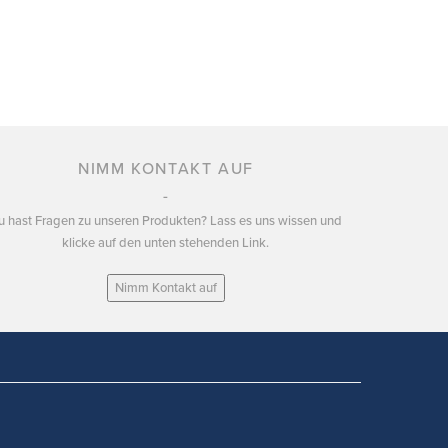
NIMM KONTAKT AUF
u hast Fragen zu unseren Produkten? Lass es uns wissen und
klicke auf den unten stehenden Link.
Nimm Kontakt auf