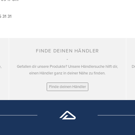
5 31 31
FINDE DEINEN HÄNDLER
,
Gefallen dir unsere Produkte? Unsere Händlersuche hilft dir,
D
einen Händler ganz in deiner Nähe zu finden.
Finde deinen Händler