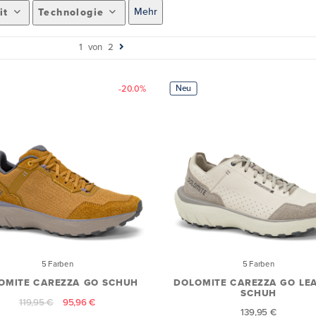
Mehr
it
Technologie
1
von
2
Neu
-20.0%
5 Farben
5 Farben
OMITE CAREZZA GO SCHUH
DOLOMITE CAREZZA GO LE
SCHUH
119,95 €
95,96 €
139,95 €