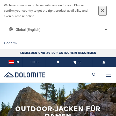
We have a more suitable website version for you. Please
confirm your country to get the right product availibility and
even purchase online.
Global (English)
Confirm
ANMELDEN UND 20 EUR GUTSCHEIN BEKOMMEN
DE
HILFE
(0)
OUTDOOR-JACKEN FÜR