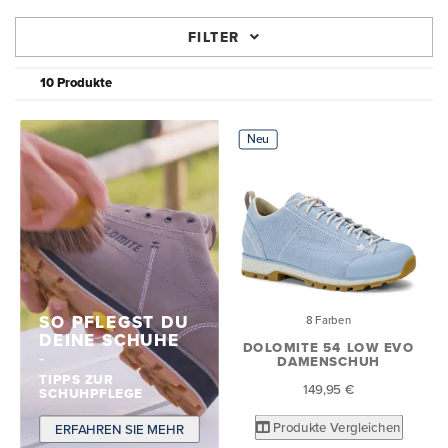
FILTER
10 Produkte
Neu
SO PFLEGST DU
8 Farben
DEINE SCHUHE
DOLOMITE 54 LOW EVO
DAMENSCHUH
TIPPS ZUR
149,95 €
SCHUHPFLEGE
Produkte Vergleichen
ERFAHREN SIE MEHR