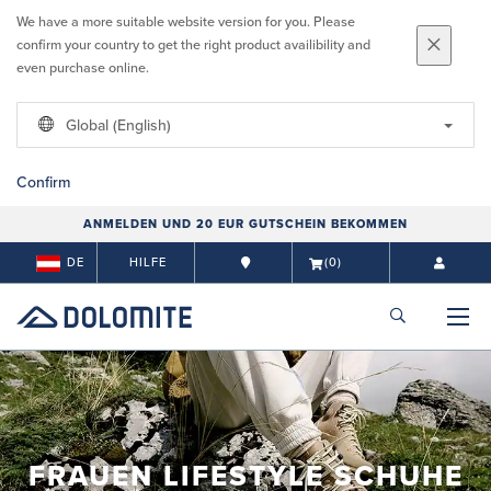
We have a more suitable website version for you. Please
confirm your country to get the right product availibility and
even purchase online.
Global (English)
Confirm
ANMELDEN UND 20 EUR GUTSCHEIN BEKOMMEN
DE
HILFE
(0)
FRAUEN LIFESTYLE SCHUHE