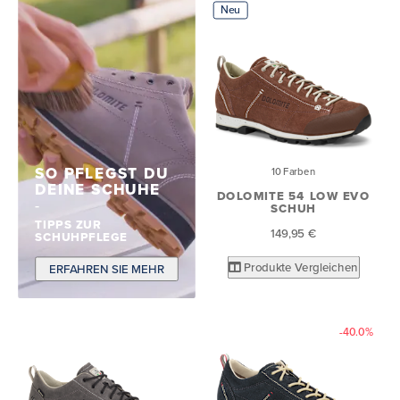
Neu
SO PFLEGST DU
10 Farben
DEINE SCHUHE
DOLOMITE 54 LOW EVO
SCHUH
TIPPS ZUR
149,95 €
SCHUHPFLEGE
Produkte Vergleichen
ERFAHREN SIE MEHR
-40.0%