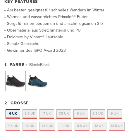
KEY FEATURES
Am besten geeignet für schnelles Wandern im Winter
Warmes und wasserdichtes Primaloft® Futter
Sorgt für einen bequemen und anschmiegsamen Sitz
Obermaterial aus Stretchmaterial und PU
Dolomite by Vibram® Laufsohle
Schutz-Gamasche
Gewinner des ISPO Award 2023
1. FARBE :
Black/Black
2. GRÖSSE
6 UK
6.5 UK
7 UK
7.5 UK
8 UK
8.5 UK
9 UK
9.5 UK
10 UK
10.5 UK
11 UK
11.5 UK
12 UK
12.5 UK