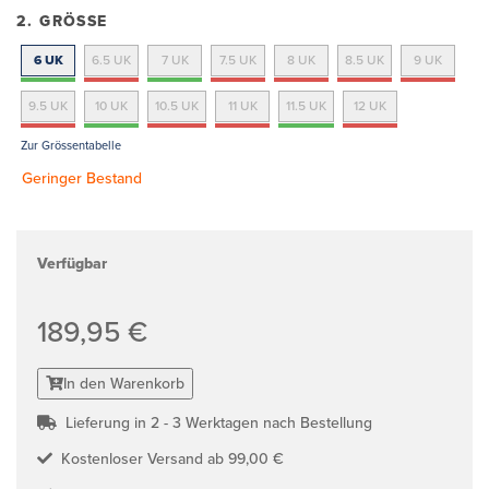
2. GRÖSSE
6 UK
6.5 UK
7 UK
7.5 UK
8 UK
8.5 UK
9 UK
9.5 UK
10 UK
10.5 UK
11 UK
11.5 UK
12 UK
Zur Grössentabelle
Geringer Bestand
Verfügbar
189,95 €
In den Warenkorb
Lieferung in 2 - 3 Werktagen nach Bestellung
Kostenloser Versand ab 99,00 €