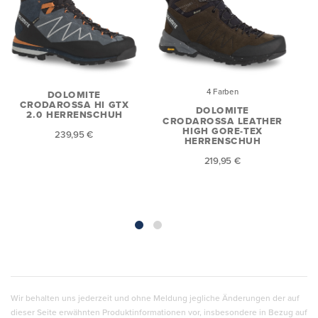
4 Farben
DOLOMITE
CRODAROSSA HI GTX
DOLOMITE
2.0 HERRENSCHUH
CRODAROSSA LEATHER
HIGH GORE-TEX
239,95 €
HERRENSCHUH
219,95 €
Wir behalten uns jederzeit und ohne Meldung jegliche Änderungen der auf
dieser Seite erwähnten Produktinformationen vor, insbesondere in Bezug auf