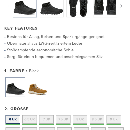
KEY FEATURES
Bestens für Alltag, Reisen und Spaziergänge geeignet
Obermaterial aus LWG-zertifziertem Leder
Stoßdämpfende ergonomische Sohle
Sorgt für einen bequemen und anschmiegsamen Sitz
1. FARBE :
Black
2. GRÖSSE
6 UK
6.5 UK
7 UK
7.5 UK
8 UK
8.5 UK
9 UK