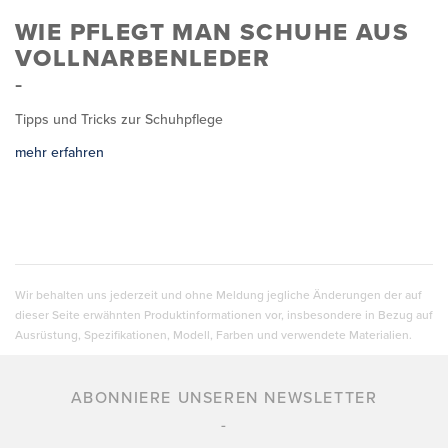
WIE PFLEGT MAN SCHUHE AUS
VOLLNARBENLEDER
Tipps und Tricks zur Schuhpflege
mehr erfahren
Wir behalten uns jederzeit und ohne Meldung jegliche Änderungen der auf
dieser Seite erwähnten Produktinformationen vor, insbesondere in Bezug auf
Ausrüstung, Spezifikationen, Modell, Farben und verwendete Materialien.
ABONNIERE UNSEREN NEWSLETTER