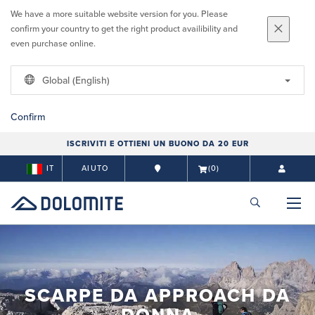
We have a more suitable website version for you. Please
confirm your country to get the right product availibility and
even purchase online.
Global (English)
Confirm
ISCRIVITI E OTTIENI UN BUONO DA 20 EUR
IT
AIUTO
(0)
SCARPE DA APPROACH DA