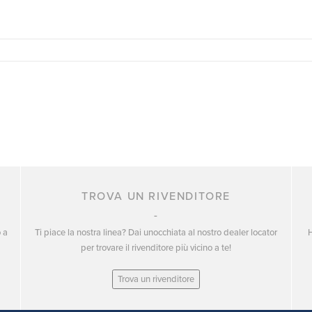
TROVA UN RIVENDITORE
o a
Ti piace la nostra linea? Dai unocchiata al nostro dealer locator
H
per trovare il rivenditore più vicino a te!
Trova un rivenditore