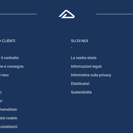
 CLIENTI
SU DI NOI
il contratto
La nostra storia
ne e consegna
Informazioni legali
i reso
Informativa sulla privacy
Distributori
i
Sostenibilità
er
rivenditore
dei cookie
 condizioni