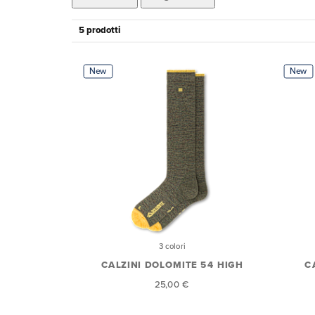
5 prodotti
New
New
3 colori
CALZINI DOLOMITE 54 HIGH
C
25,00 €