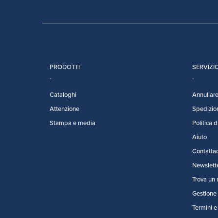
PRODOTTI
SERVIZIO
Cataloghi
Annullare 
Attenzione
Spedizio
Stampa e media
Politica d
Aiuto
Contattac
Newslett
Trova un 
Gestione 
Termini e