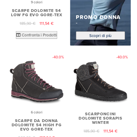
9 colori
SCARPE DOLOMITE 54
LOW FG EVO GORE-TEX
PROMO DONNA
185,90 €
111,54 €
Confronta i Prodotti
Scopri di più
-40.0%
-40.0%
6 colori
SCARPONCINI
DOLOMITE SORAPIS
SCARPE DA DONNA
WINTER
DOLOMITE 54 HIGH FG
EVO GORE-TEX
185,90 €
111,54 €