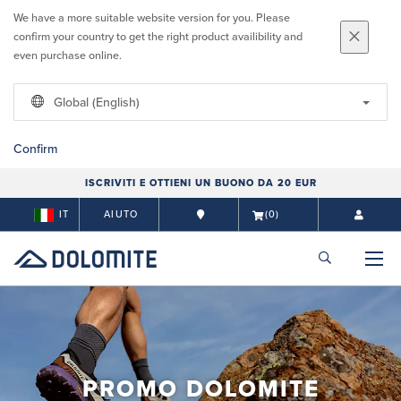
We have a more suitable website version for you. Please
confirm your country to get the right product availibility and
even purchase online.
Global (English)
Confirm
ISCRIVITI E OTTIENI UN BUONO DA 20 EUR
IT
AIUTO
(0)
PROMO DOLOMITE