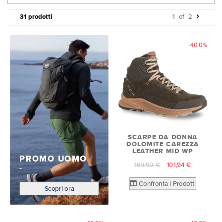
31 prodotti
1
of
2
-40.0%
SCARPE DA DONNA
DOLOMITE CAREZZA
LEATHER MID WP
PROMO UOMO
169,90 €
101,94 €
Confronta i Prodotti
Scopri ora