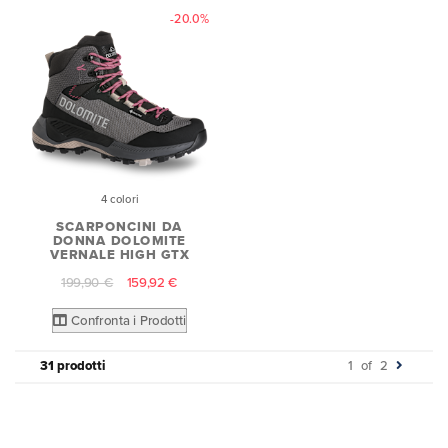
-20.0%
4 colori
SCARPONCINI DA
DONNA DOLOMITE
VERNALE HIGH GTX
199,90 €
159,92 €
Confronta i Prodotti
31 prodotti
1
of
2