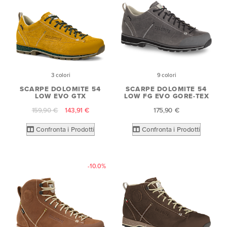
3 colori
9 colori
SCARPE DOLOMITE 54
SCARPE DOLOMITE 54
LOW EVO GTX
LOW FG EVO GORE-TEX
159,90 €
143,91 €
175,90 €
Confronta i Prodotti
Confronta i Prodotti
-10.0%