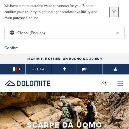
We have a more suitable website version for you. Please
confirm your country to get the right product availibility and
even purchase online.
Global (English)
Confirm
ISCRIVITI E OTTIENI UN BUONO DA 20 EUR
IT
AIUTO
(0)
SCARPE DA UOMO