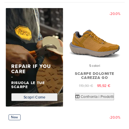
-20.0%
REPAIR IF YOU
5 colori
CARE
SCARPE DOLOMITE
CAREZZA GO
RISUOLA LE TUE
119,90 €
95,92 €
SCARPE
Confronta i Prodotti
Scopri Come
New
-20.0%