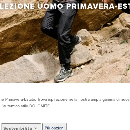
LEZIONE UOMO PRIMAVERA-ES
zione Primavera-Estate. Trova ispirazione nella nostra ampia gamma di nuovi 
n l'autentico stile DOLOMITE.
Più opzioni
Sostenibilità