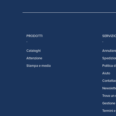
PRODOTTI
SERVIZIO
Cataloghi
Annullare 
Attenzione
Spedizio
Stampa e media
Politica d
Aiuto
Contattac
Newslett
Trova un 
Gestione 
Termini e