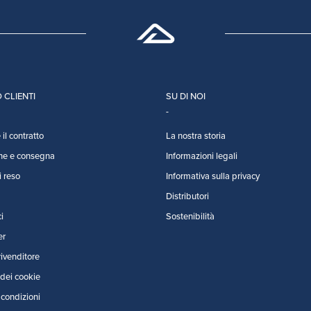
 CLIENTI
SU DI NOI
il contratto
La nostra storia
ne e consegna
Informazioni legali
i reso
Informativa sulla privacy
Distributori
i
Sostenibilità
er
rivenditore
dei cookie
 condizioni