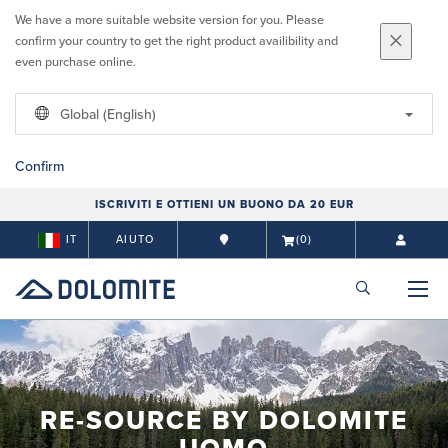
We have a more suitable website version for you. Please
confirm your country to get the right product availibility and
even purchase online.
Global (English)
Confirm
ISCRIVITI E OTTIENI UN BUONO DA 20 EUR
IT
AIUTO
(0)
RE-SOURCE BY DOLOMITE