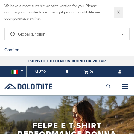
We have a more suitable website version for you. Please
confirm your country to get the right product availibility and
even purchase online.
Global (English)
Confirm
ISCRIVITI E OTTIENI UN BUONO DA 20 EUR
IT
AIUTO
(0)
FELPE E T-SHIRT