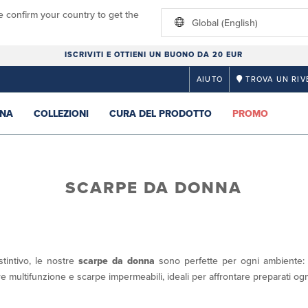
e confirm your country to get the
Global (English)
ISCRIVITI E OTTIENI UN BUONO DA 20 EUR
AIUTO
TROVA UN RIV
NA
COLLEZIONI
CURA DEL PRODOTTO
PROMO
SCARPE DA DONNA
tintivo, le nostre
scarpe da donna
sono perfette per ogni ambiente: d
e multifunzione e scarpe impermeabili, ideali per affrontare preparati ogn