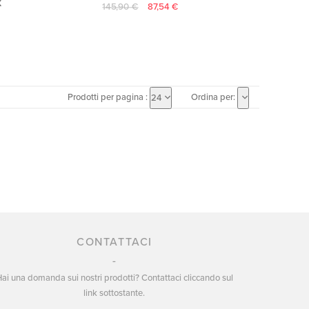
X
145,90 €
87,54 €
Prodotti per pagina :
Ordina per:
24
CONTATTACI
ai una domanda sui nostri prodotti? Contattaci cliccando sul
link sottostante.