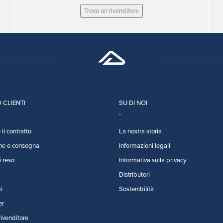
Trova un rivenditore
 CLIENTI
SU DI NOI
il contratto
La nostra storia
ne e consegna
Informazioni legali
i reso
Informativa sulla privacy
Distributori
i
Sostenibilità
er
rivenditore