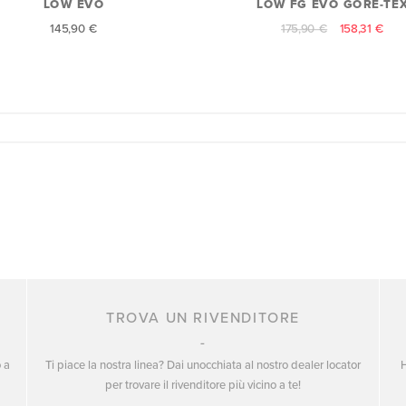
LOW EVO
LOW FG EVO GORE-TE
145,90 €
175,90 €
158,31 €
TROVA UN RIVENDITORE
o a
Ti piace la nostra linea? Dai unocchiata al nostro dealer locator
H
per trovare il rivenditore più vicino a te!