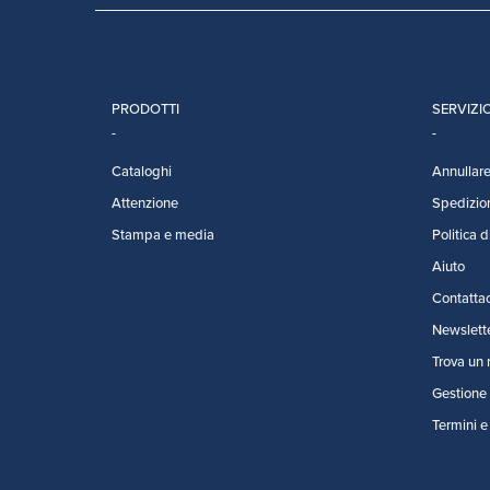
PRODOTTI
SERVIZIO
Cataloghi
Annullare 
Attenzione
Spedizio
Stampa e media
Politica d
Aiuto
Contattac
Newslett
Trova un 
Gestione 
Termini e