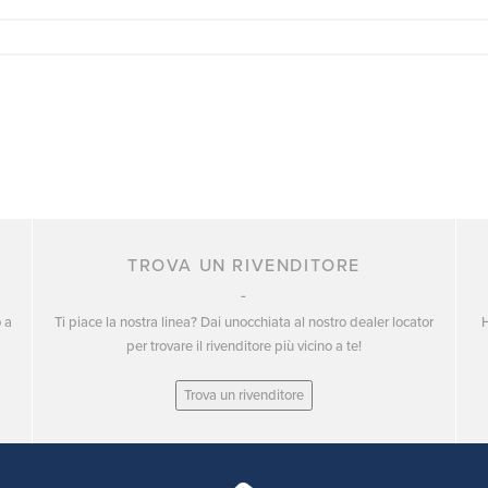
TROVA UN RIVENDITORE
o a
Ti piace la nostra linea? Dai unocchiata al nostro dealer locator
H
per trovare il rivenditore più vicino a te!
Trova un rivenditore