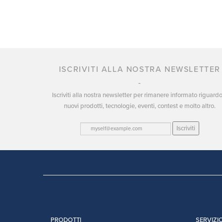
ISCRIVITI ALLA NOSTRA NEWSLETTER
Iscriviti alla nostra newsletter per rimanere informato riguard
nuovi prodotti, tecnologie, eventi, contest e molto altro.
Iscriviti
PRODOTTI
SERVIZIO