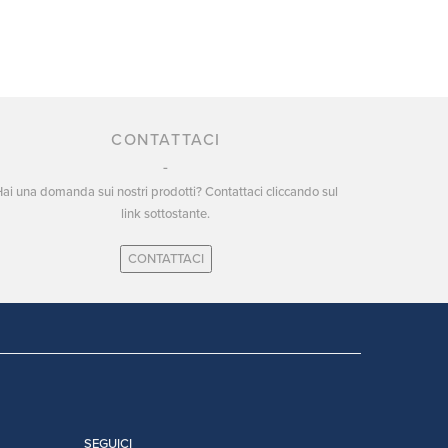
CONTATTACI
ai una domanda sui nostri prodotti? Contattaci cliccando sul
link sottostante.
CONTATTACI
SEGUICI