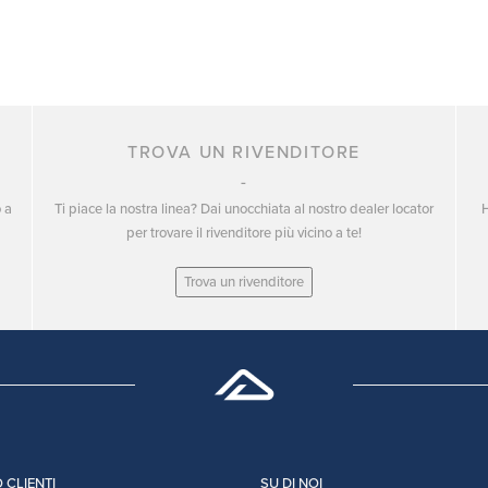
TROVA UN RIVENDITORE
o a
Ti piace la nostra linea? Dai unocchiata al nostro dealer locator
H
per trovare il rivenditore più vicino a te!
Trova un rivenditore
 CLIENTI
SU DI NOI