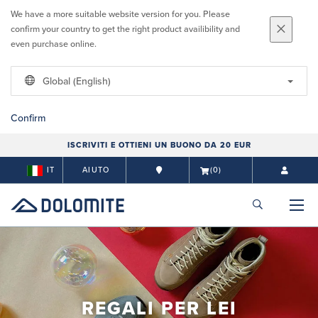
We have a more suitable website version for you. Please
confirm your country to get the right product availibility and
even purchase online.
Global (English)
Confirm
ISCRIVITI E OTTIENI UN BUONO DA 20 EUR
IT
AIUTO
(0)
REGALI PER LEI