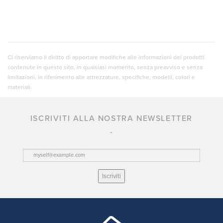
Ci riserviamo il diritto di apportare modifiche alle informazioni dei prodotti
contenute in questo sito, in qualsiasi momento, senza preavviso e senza
limitazioni, in riferimento alle attrezzature, specifiche, modelli, colori e
materiali.
ISCRIVITI ALLA NOSTRA NEWSLETTER
Iscriviti