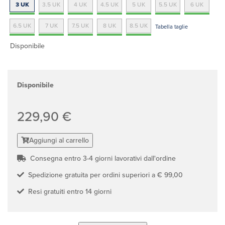
3 UK
3.5 UK
4 UK
4.5 UK
5 UK
5.5 UK
6 UK
6.5 UK
7 UK
7.5 UK
8 UK
8.5 UK
Tabella taglie
Disponibile
Disponibile
229,90 €
Aggiungi al carrello
Consegna entro 3-4 giorni lavorativi dall'ordine
Spedizione gratuita per ordini superiori a € 99,00
Resi gratuiti entro 14 giorni