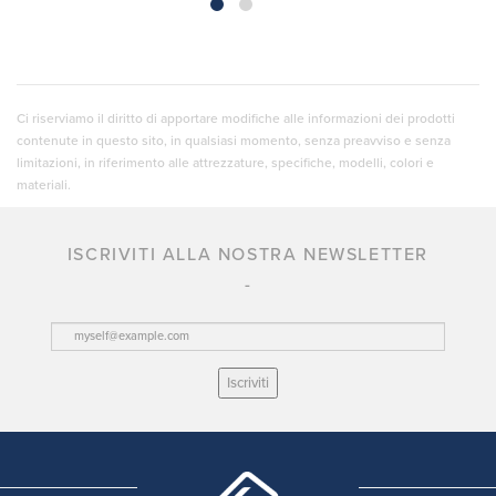
Ci riserviamo il diritto di apportare modifiche alle informazioni dei prodotti
contenute in questo sito, in qualsiasi momento, senza preavviso e senza
limitazioni, in riferimento alle attrezzature, specifiche, modelli, colori e
materiali.
ISCRIVITI ALLA NOSTRA NEWSLETTER
Iscriviti