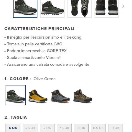
CARATTERISTICHE PRINCIPALI
Il meglio per l’escursionismo e il trekking
Tomaia in pelle certificata LWG
Fodera impermeabile GORE-TEX
Suola ammortizzante Vibram®
Assicurano una calzata comoda e avvolgente
1. COLORE :
Olive Green
2. TAGLIA
6 UK
6.5 UK
7 UK
7.5 UK
8 UK
8.5 UK
9 UK