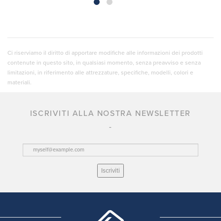
Ci riserviamo il diritto di apportare modifiche alle informazioni dei prodotti
contenute in questo sito, in qualsiasi momento, senza preavviso e senza
limitazioni, in riferimento alle attrezzature, specifiche, modelli, colori e
materiali.
ISCRIVITI ALLA NOSTRA NEWSLETTER
Iscriviti