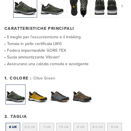
CARATTERISTICHE PRINCIPALI
Il meglio per l’escursionismo e il trekking
Tomaia in pelle certificata LWG
Fodera impermeabile GORE-TEX
Suola ammortizzante Vibram®
Assicurano una calzata comoda e avvolgente
1. COLORE :
Olive Green
2. TAGLIA
6 UK
6.5 UK
7 UK
7.5 UK
8 UK
8.5 UK
9 UK