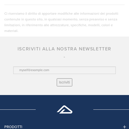
Ci riserviamo il diritto di apportare modifiche alle informazioni dei prodotti
contenute in questo sito, in qualsiasi momento, senza preavviso e senza
limitazioni, in riferimento alle attrezzature, specifiche, modelli, colori e
materiali.
ISCRIVITI ALLA NOSTRA NEWSLETTER
Iscriviti
PRODOTTI