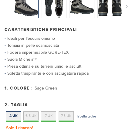
CARATTERISTICHE PRINCIPALI
Ideali per l’escursionismo
Tomaia in pelle scamosciata
Fodera impermeabile GORE-TEX
Suola Michelin®
Presa ottimale su terreni umidi e asciutti
Soletta traspirante e con asciugatura rapida
1. COLORE :
Sage Green
2. TAGLIA
4 UK
6.5 UK
7 UK
7.5 UK
Tabella taglie
Solo 1 rimasto!