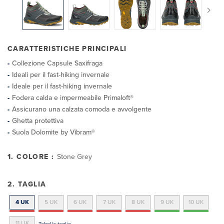
CARATTERISTICHE PRINCIPALI
Collezione Capsule Saxifraga
Ideali per il fast-hiking invernale
Ideale per il fast-hiking invernale
Fodera calda e impermeabile Primaloft®
Assicurano una calzata comoda e avvolgente
Ghetta protettiva
Suola Dolomite by Vibram®
1. COLORE :
Stone Grey
2. TAGLIA
4 UK
5 UK
6 UK
7 UK
8 UK
9 UK
10 UK
11 UK