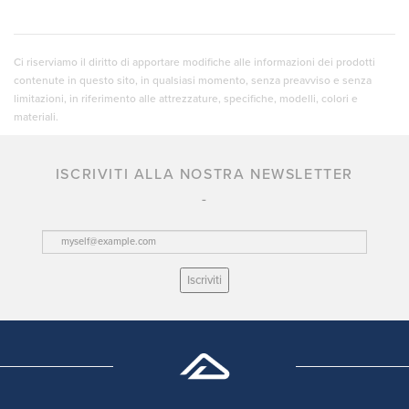
Ci riserviamo il diritto di apportare modifiche alle informazioni dei prodotti
contenute in questo sito, in qualsiasi momento, senza preavviso e senza
limitazioni, in riferimento alle attrezzature, specifiche, modelli, colori e
materiali.
ISCRIVITI ALLA NOSTRA NEWSLETTER
Iscriviti