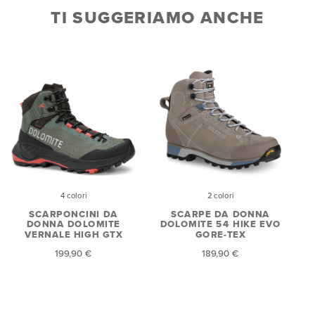
TI SUGGERIAMO ANCHE
4 colori
2 colori
SCARPONCINI DA
SCARPE DA DONNA
DONNA DOLOMITE
DOLOMITE 54 HIKE EVO
D
VERNALE HIGH GTX
GORE-TEX
199,90 €
189,90 €