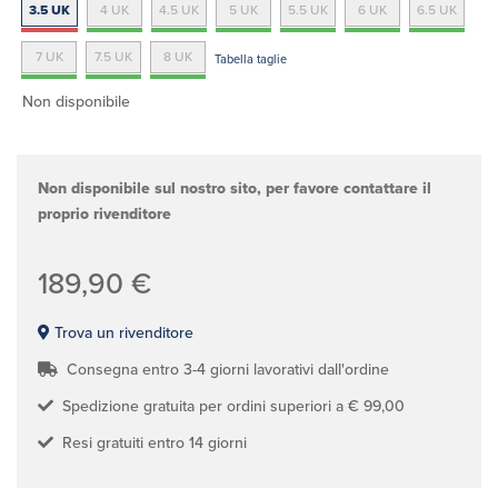
3.5 UK
4 UK
4.5 UK
5 UK
5.5 UK
6 UK
6.5 UK
7 UK
7.5 UK
8 UK
Tabella taglie
Non disponibile
Non disponibile sul nostro sito, per favore contattare il
proprio rivenditore
189,90 €
Trova un rivenditore
Consegna entro 3-4 giorni lavorativi dall'ordine
Spedizione gratuita per ordini superiori a € 99,00
Resi gratuiti entro 14 giorni