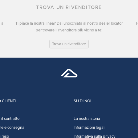
TROVA UN RIVENDITORE
o a
Ti piace la nostra linea? Dai unocchiata al nostro dealer locator
H
per trovare il rivenditore più vicino a te!
Trova un rivenditore
 CLIENTI
SU DI NOI
il contratto
La nostra storia
ne e consegna
Informazioni legali
i reso
Informativa sulla privacy