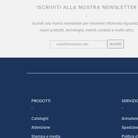
ISCRIVITI ALLA NOSTRA NEWSLETTER
Iscriviti alla nostra newsletter per rimanere informato riguard
nuovi prodotti, tecnologie, eventi, contest e molto altro.
Iscriviti
PRODOTTI
SERVIZIO
Cataloghi
Annullare 
Attenzione
Spedizio
Stampa e media
Politica d