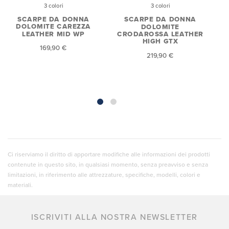
3 colori
3 colori
SCARPE DA DONNA
SCARPE DA DONNA
DOLOMITE CAREZZA
DOLOMITE
LEATHER MID WP
CRODAROSSA LEATHER
HIGH GTX
169,90 €
219,90 €
Ci riserviamo il diritto di apportare modifiche alle informazioni dei prodotti
contenute in questo sito, in qualsiasi momento, senza preavviso e senza
limitazioni, in riferimento alle attrezzature, specifiche, modelli, colori e
materiali.
ISCRIVITI ALLA NOSTRA NEWSLETTER