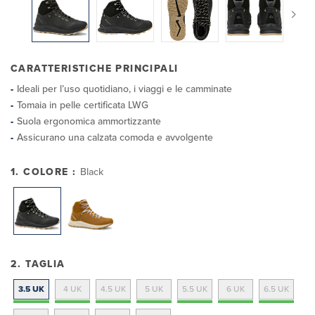
CARATTERISTICHE PRINCIPALI
Ideali per l’uso quotidiano, i viaggi e le camminate
Tomaia in pelle certificata LWG
Suola ergonomica ammortizzante
Assicurano una calzata comoda e avvolgente
1. COLORE :
Black
2. TAGLIA
3.5 UK
4 UK
4.5 UK
5 UK
5.5 UK
6 UK
6.5 UK