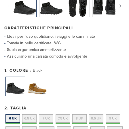
CARATTERISTICHE PRINCIPALI
Ideali per l’uso quotidiano, i viaggi e le camminate
Tomaia in pelle certificata LWG
Suola ergonomica ammortizzante
Assicurano una calzata comoda e avvolgente
1. COLORE :
Black
2. TAGLIA
6 UK
6.5 UK
7 UK
7.5 UK
8 UK
8.5 UK
9 UK