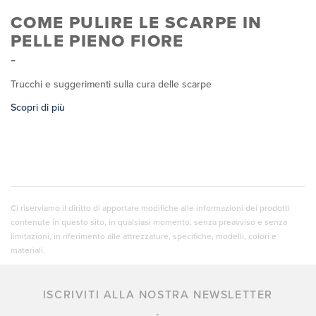
COME PULIRE LE SCARPE IN
PELLE PIENO FIORE
Trucchi e suggerimenti sulla cura delle scarpe
Scopri di più
Ci riserviamo il diritto di apportare modifiche alle informazioni dei prodotti
contenute in questo sito, in qualsiasi momento, senza preavviso e senza
limitazioni, in riferimento alle attrezzature, specifiche, modelli, colori e
materiali.
ISCRIVITI ALLA NOSTRA NEWSLETTER