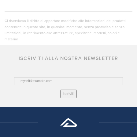
Ci riserviamo il diritto di apportare modifiche alle informazioni dei prodotti
contenute in questo sito, in qualsiasi momento, senza preavviso e senza
limitazioni, in riferimento alle attrezzature, specifiche, modelli, colori e
materiali.
ISCRIVITI ALLA NOSTRA NEWSLETTER
Iscriviti