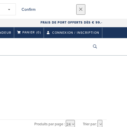
Confirm
FRAIS DE PORT OFFERTS DÈS € 99.-
PANIER
(0)
NDEUR
CONNEXION / INSCRIPTION
Produits par page :
Trier par:
24