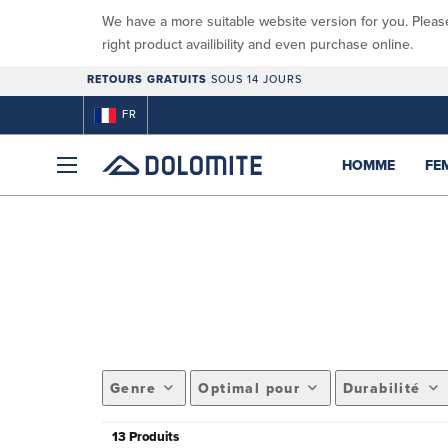
We have a more suitable website version for you. Pleas
right product availibility and even purchase online.
RETOURS GRATUITS
SOUS 14 JOURS
FR
HOMME
FE
Genre
Optimal pour
Durabilité
13 Produits