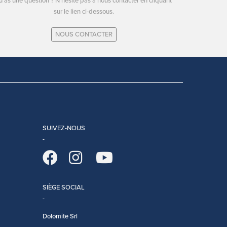
u as une question ? N'hésite pas à nous contacter en cliquant
sur le lien ci-dessous.
NOUS CONTACTER
SUIVEZ-NOUS
SIÈGE SOCIAL
Dolomite Srl