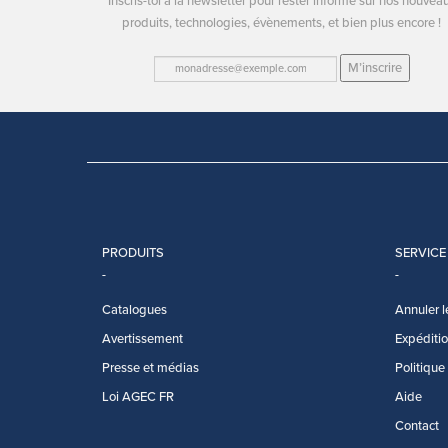
Inscris-toi à la newsletter pour rester informé sur nos nouvea
produits, technologies, évènements, et bien plus encore !
M’inscrire
PRODUITS
SERVICE
Catalogues
Annuler l
Avertissement
Expédition
Presse et médias
Politique
Loi AGEC FR
Aide
Contact