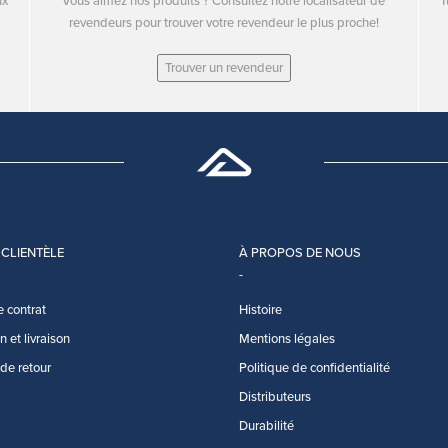
ux
Vous aimez nos produits ? Consultez notre localisateur de
T
revendeurs pour trouver votre revendeur le plus proche!
Trouver un revendeur
 CLIENTÈLE
À PROPOS DE NOUS
e contrat
Histoire
 et livraison
Mentions légales
 de retour
Politique de confidentialité
Distributeurs
Durabilité