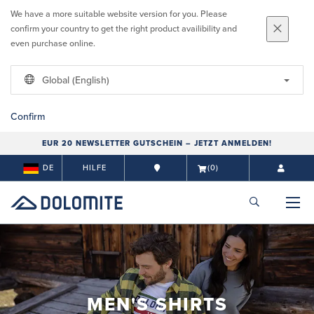
We have a more suitable website version for you. Please
confirm your country to get the right product availibility and
even purchase online.
Global (English)
Confirm
EUR 20 NEWSLETTER GUTSCHEIN – JETZT ANMELDEN!
DE
HILFE
(0)
MEN'S SHIRTS